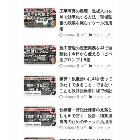
工事写真の整理・黒板入力を
AIで効率化する方法｜現場監
督の残業を減らすツール活用
術
2026年3月31日
コンテック
施工管理の定型業務をAIで自
動化｜今日から使えるコピペ
用プロンプト5選
2026年3月31日
コンテック
積算・数量拾いにAIを使って
みた｜できること・できない
ことを設計担当者目線で検証
2026年3月31日
コンテック
仕様書・特記仕様書の見落と
しをAIで防ぐ｜設計・積算担
当者のためのチェック活用法
2026年3月31日
コンテック