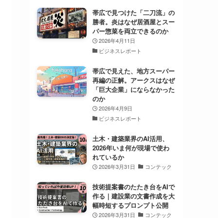
帯広で見つけた「二刀流」の
勝者。炎はなぜ居酒屋とスー
パー惣菜を両立できるのか
2026年4月11日
ビジネスレポート
帯広で見えた、地方スーパー
再編の正解。アークスはなぜ
「巨大企業」にならなかった
のか
2026年4月9日
ビジネスレポート
土木・建築業界のAI活用、
2026年いま何が現場で使わ
れているか
2026年3月31日
コンテック
技術提案書のたたき台をAIで
作る｜建設業の文書作成を大
幅時短するプロンプト公開
2026年3月31日
コンテック