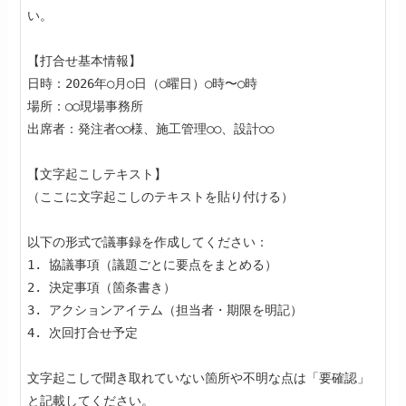
い。

【打合せ基本情報】

日時：2026年○月○日（○曜日）○時〜○時

場所：○○現場事務所

出席者：発注者○○様、施工管理○○、設計○○

【文字起こしテキスト】

（ここに文字起こしのテキストを貼り付ける）

以下の形式で議事録を作成してください：

1. 協議事項（議題ごとに要点をまとめる）

2. 決定事項（箇条書き）

3. アクションアイテム（担当者・期限を明記）

4. 次回打合せ予定

文字起こしで聞き取れていない箇所や不明な点は「要確認」