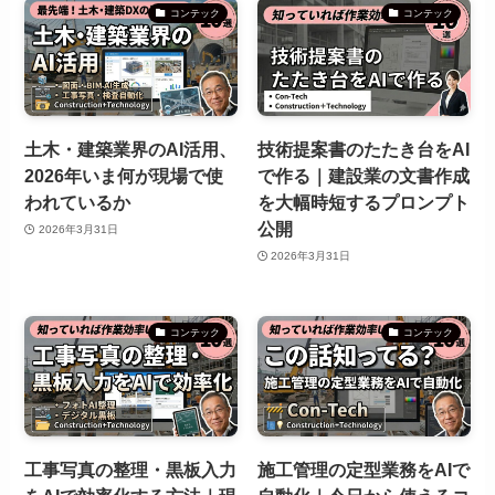
コンテック
コンテック
土木・建築業界のAI活用、
技術提案書のたたき台をAI
2026年いま何が現場で使
で作る｜建設業の文書作成
われているか
を大幅時短するプロンプト
公開
2026年3月31日
2026年3月31日
コンテック
コンテック
工事写真の整理・黒板入力
施工管理の定型業務をAIで