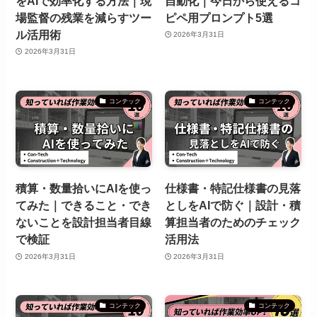
をAIで効率化する方法｜現
自動化｜今日から使えるコ
場監督の残業を減らすツー
ピペ用プロンプト5選
ル活用術
2026年3月31日
2026年3月31日
コンテック
コンテック
積算・数量拾いにAIを使っ
仕様書・特記仕様書の見落
てみた｜できること・でき
としをAIで防ぐ｜設計・積
ないことを設計担当者目線
算担当者のためのチェック
で検証
活用法
2026年3月31日
2026年3月31日
コンテック
コンテック