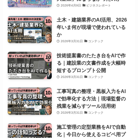
2026年4月9日
ビジネスレポート
土木・建築業界のAI活用、2026
年いま何が現場で使われている
か
2026年3月31日
コンテック
技術提案書のたたき台をAIで作
る｜建設業の文書作成を大幅時
短するプロンプト公開
2026年3月31日
コンテック
工事写真の整理・黒板入力をAI
で効率化する方法｜現場監督の
残業を減らすツール活用術
2026年3月31日
コンテック
施工管理の定型業務をAIで自動
化｜今日から使えるコピペ用プ